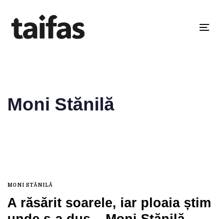
To
na
Moni Stănilă
MONI STĂNILĂ
A răsărit soarele, iar ploaia știm
unde s-a dus – Moni Stănilă