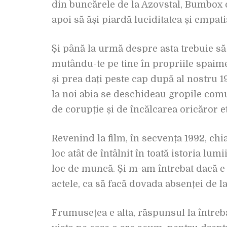
din buncărele de la Azovstal, Bumbox c
apoi să ăși piardă luciditatea și empati
Și până la urmă despre asta trebuie să
mutându-te pe tine în propriile spaime 
și prea dați peste cap după al nostru 1
la noi abia se deschideau gropile comu
de corupție și de încălcarea oricăror et
Revenind la film, în secvența 1992, chi
loc atât de întâlnit în toată istoria lum
loc de muncă. Și m-am întrebat dacă e 
actele, ca să facă dovada absenței de 
Frumusețea e alta, răspunsul la întreba
Producători