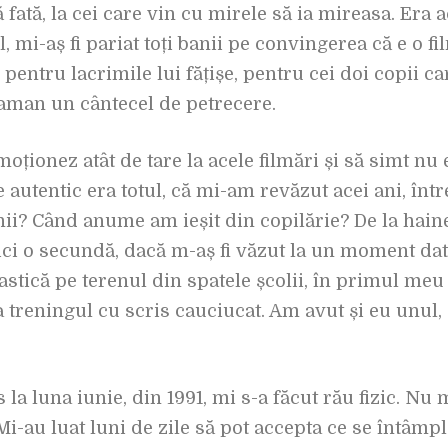
tă fată, la cei care vin cu mirele să ia mireasa. Era
l, mi-aș fi pariat toți banii pe convingerea că e o 
 pentru lacrimile lui fățișe, pentru cei doi copii 
aman un cântecel de petrecere.
oționez atât de tare la acele filmări și să simt nu
 de autentic era totul, că mi-am revăzut acei ani, î
ii? Când anume am ieșit din copilărie? De la hain
ci o secundă, dacă m-aș fi văzut la un moment dat
stică pe terenul din spatele școlii, în primul meu
treningul cu scris cauciucat. Am avut și eu unul, d
la luna iunie, din 1991, mi s-a făcut rău fizic. N
i-au luat luni de zile să pot accepta ce se întâmpl