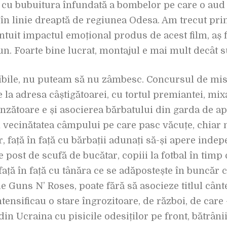
u cu bubuitura înfundată a bombelor pe care o au
 în linie dreaptă de regiunea Odesa. Am trecut prin 
intuit impactul emoțional produs de acest film, aș fi
bun. Foarte bine lucrat, montajul e mai mult decât 
nibile, nu puteam să nu zâmbesc. Concursul de miss
 la adresa câștigătoarei, cu tortul premiantei, mix
rinzătoare e și asocierea bărbatului din garda de ap
n vecinătatea câmpului pe care pasc văcuțe, chia
r, față în față cu bărbații adunați să-și apere inde
 post de scufă de bucătar, copiii la fotbal în timp 
ață în față cu tânăra ce se adăpostește în buncăr c
e Guns N’ Roses, poate fără să asocieze titlul cânte
tensificau o stare îngrozitoare, de război, de care
n Ucraina cu pisicile odesiților pe front, bătrânii 