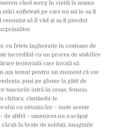
d mereu când merg în vizită la mama
stări sufletești pe care nu mi le-aș fi
 renunțat să îl văd și aș fi pierdut
surprinzător.
, cu fetele înghesuite în costume de
ate incredibil cu un proces de stabilire
ărare teritorială care învață să
r m-am temut pentru un moment că vor
pendența, puși pe glume la gătit de
ce tancurile intră în orașe, femeia
u chitara, cântându-le
cului cu situația lor – toate aceste
 – de altfel – omenirea nu a scăpat
cărați în brațe de soldați, imaginile