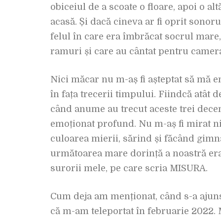
obiceiul de a scoate o floare, apoi o al
acasă. Și dacă cineva ar fi oprit sonoru
felul în care era îmbrăcat socrul mare,
ramuri și care au cântat pentru camer
Nici măcar nu m-aș fi așteptat să mă em
în fața trecerii timpului. Fiindcă atât
când anume au trecut aceste trei decen
emoționat profund. Nu m-aș fi mirat ni
culoarea mierii, sărind și făcând gimna
următoarea mare dorință a noastră era 
surorii mele, pe care scria MISURA.
Cum deja am menționat, când s-a ajuns 
că m-am teleportat în februarie 2022. M