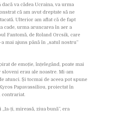
că dacă va cădea Ucraina, va urma
monstrat că am avut dreptate să ne
acată. Ulterior am aflat că de fapt
ina cade, urma aruncarea în aer a
oul Fantomă, de Roland Orcsik, care
-a mai ajuns până în „satul nostru”
pirat de emoție, înțelegând, poate mai
or sloveni erau ale noastre. Mi-am
de atunci. Și tocmai de aceea pot spune
 Kyros Papavassiliou, proiectat în
 contrariat.
„Ia-ți, mireasă, ziua bună”, era