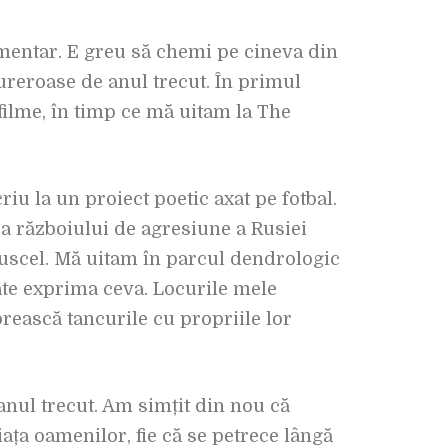
umentar. E greu să chemi pe cineva din
reroase de anul trecut. În primul
filme, în timp ce mă uitam la The
u la un proiect poetic axat pe fotbal.
ea războiului de agresiune a Rusiei
Muscel. Mă uitam în parcul dendrologic
ate exprima ceva. Locurile mele
ească tancurile cu propriile lor
anul trecut. Am simțit din nou că
ața oamenilor, fie că se petrece lângă