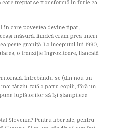
care treptat se transformă în furie ca
l în care povestea devine tipar,
ceeași măsură, fiindcă eram prea tineri
ea peste graniță. La începutul lui 1990,
rea, o tranziție îngrozitoare, flancată
eritorială, întrebându-se (din nou un
mai târziu, tată a patru copiii, fără un
pune luptătorilor să își ștampileze
tat Slovenia? Pentru libertate, pentru