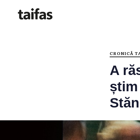
PUBLISHED
IN:
CRONICĂ TA
A răs
știm
Stăn