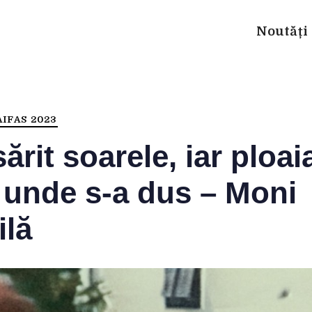
Noutăți
IFAS 2023
ărit soarele, iar ploai
 unde s-a dus – Moni
ilă