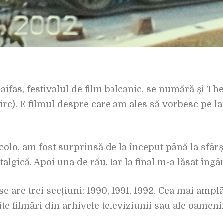
Taifas, festivalul de film balcanic, se numără și Th
Virc). E filmul despre care am ales să vorbesc pe l
lo, am fost surprinsă de la început până la sfâr
talgică. Apoi una de rău. Iar la final m-a lăsat îng
are trei secțiuni: 1990, 1991, 1992. Cea mai amplă,
te filmări din arhivele televiziunii sau ale oameni