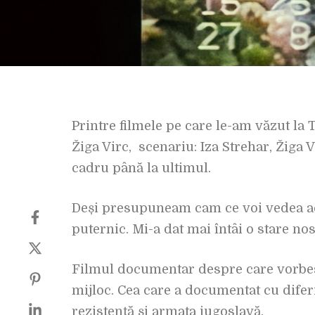
Printre filmele pe care le-am văzut la 
Žiga Virc, scenariu: Iza Strehar, Žiga 
cadru până la ultimul.
Deși presupuneam cam ce voi vedea aco
puternic. Mi-a dat mai întâi o stare nos
Filmul documentar despre care vorbesc 
mijloc. Cea care a documentat cu diferi
rezistență și armata iugoslavă.