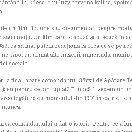
ântând în Odesa: o iu luzy cervona kalina, spaima 
a.
 fie un film, ficțiune sau documentar, despre modu
sau emoții. Un film care te scuză și te acuză în a
989, ca să mai putem reacționa la ceea ce se petrec
ne. Apoi au urmat alte mizerii, mineriada, manipula
ici sociale.
ar la final, apare comandantul Gărzii de Apărare T
ii!): eu pentru ce am luptat? Fiindcă îl vedem un an 
vreo legătură cu momentul din 1991 în care el le s
la muncă.
rea comandantului a dat-o istoria. Pentru ce a lup