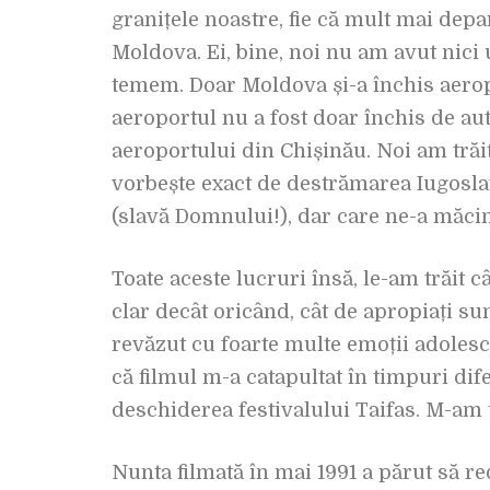
granițele noastre, fie că mult mai dep
Moldova. Ei, bine, noi nu am avut nici 
temem. Doar Moldova și-a închis aeropor
aeroportul nu a fost doar închis de aut
aeroportului din Chișinău. Noi am tră
vorbește exact de destrămarea Iugoslav
(slavă Domnului!), dar care ne-a măci
Toate aceste lucruri însă, le-am trăit 
clar decât oricând, cât de apropiați su
revăzut cu foarte multe emoții adolesc
că filmul m-a catapultat în timpuri dif
deschiderea festivalului Taifas. M-am t
Nunta filmată în mai 1991 a părut să re