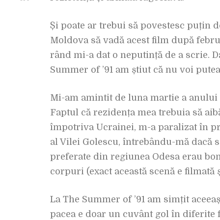
Și poate ar trebui să povestesc puțin 
Moldova să vadă acest film după febru
rând mi-a dat o neputință de a scrie. D
Summer of ’91 am știut că nu voi putea
Mi-am amintit de luna martie a anului 
Faptul că rezidența mea trebuia să aib
împotriva Ucrainei, m-a paralizat în 
al Vilei Golescu, întrebându-mă dacă s
preferate din regiunea Odesa erau bom
corpuri (exact această scenă e filmată ș
La The Summer of ’91 am simțit aceeași
pacea e doar un cuvânt gol în diferite 