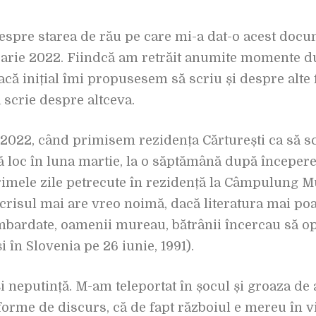
despre starea de rău pe care mi-a dat-o acest doc
arie 2022. Fiindcă am retrăit anumite momente du
acă inițial îmi propusesem să scriu și despre alte 
 scrie despre altceva.
2022, când primisem rezidența Cărturești ca să scri
ă loc în luna martie, la o săptămână după începer
primele zile petrecute în rezidență la Câmpulung 
crisul mai are vreo noimă, dacă literatura mai po
bardate, oamenii mureau, bătrânii încercau să opr
i în Slovenia pe 26 iunie, 1991).
 neputință. M-am teleportat în șocul și groaza de 
forme de discurs, că de fapt războiul e mereu în vi