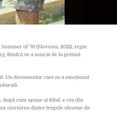
e Summer of ’91 (Slovenia, 2022, regie:
arg, fiindcă m-a mișcat de la primul
șit. Un documentar care m-a emoționat
ândurată.
 după cum spune și titlul, e cea din
lor ciocnirea dintre trupele slovene de