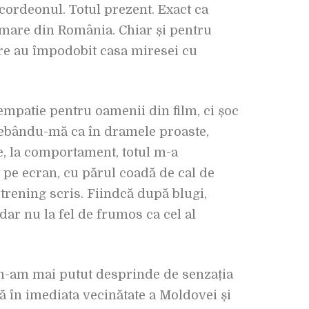
 acordeonul. Totul prezent. Exact ca
filmare din România. Chiar și pentru
care au împodobit casa miresei cu
 empatie pentru oamenii din film, ci șoc
ntrebându-mă ca în dramele proaste,
e, la comportament, totul m-a
 pe ecran, cu părul coadă de cal de
 trening scris. Fiindcă după blugi,
ar nu la fel de frumos ca cel al
u m-am mai putut desprinde de senzația
ă în imediata vecinătate a Moldovei și