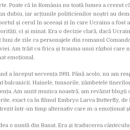
arte. Poate că în România nu toată lumea a crezut 
un dubiu, iar acțiunile politicienilor noștri au de
tul și cerul în aceeași zi în care Ucraina a fost at
orități, ci și minat. Era o decizie clară, dacă Ucra
it luni de zile ca personajele din romanul Comand
iei. Am trăit cu frica și trauma unui război care n
nat emoțional.
când a început secvența 1991. Până acolo, nu am res
nt balcanicii. Hainele, tunsorile, zâmbetele tineril
ența. Am auzit muzica noastră, am revăzut blugii 
erite, exact ca în filmul Embryo Larva Butterfly, de
rezit într-un timp alternativ care m-a emoționat și
dea o nuntă din Banat. Era și traducerea cântecului 