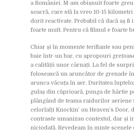
a României. M-am obișnuit foarte gre
soacră, care stă la vreo 10-15 kilometri
dorit reactivate. Probabil că dacă aș fi 
foarte mult. Pentru că filmul e foarte 
Chiar și în momente terifiante sau pe
baie într-un bar, cu apropouri grețoase
a calității unor cârnați. La fel de surp
folosească un aruncător de grenade î
arunca văcuța în aer. Duritatea luptelo
gulaș din căprioară, punga de hârtie pe
plângând de teama raidurilor aeriene f
celorlalți Knockin’ on Heaven’s Door, d
contraste umanizau contextul, dar și in
niciodată. Revedeam în minte scenele di