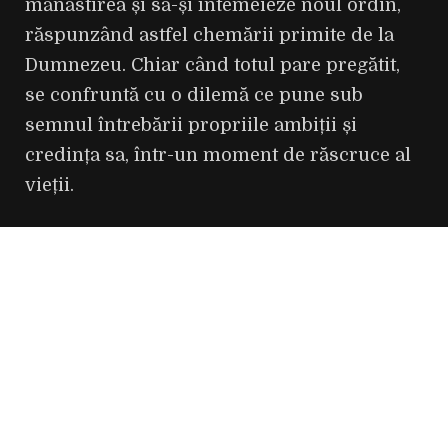
mănăstirea și să-și întemeieze noul ordin,
răspunzând astfel chemării primite de la
Dumnezeu. Chiar când totul pare pregătit,
se confruntă cu o dilemă ce pune sub
semnul întrebării propriile ambiții și
credința sa, într-un moment de răscruce al
vieții.
„Am ales să spun povestea ei înainte să
devină Maica Tereza pe care o știe lumea
astăzi. Pentru mine, era ca un CEO al unei
corporații multinaționale, un Robin Hood al
vremurilor sale: neobosită, ambițioasă,
puternică. Am simțit responsabilitatea de a
arăta lumii femeia din spatele mitului și de