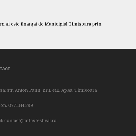
rn și este finanțat de Municipiul Timișoara prin
tact
a: str. Anton Pann, nr.1, et.2. Ap.4a, Timișoara
fon: 0771.144.899
l: contact@taifasfestival.ro