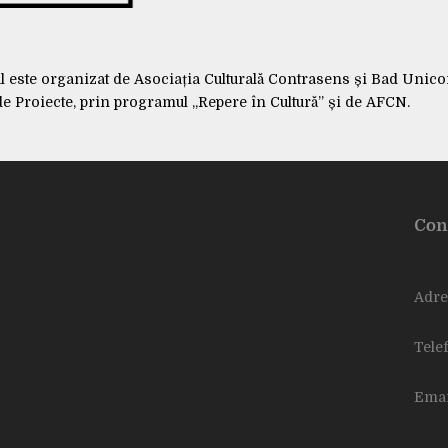
ul este organizat de Asociația Culturală Contrasens și Bad Unico
de Proiecte, prin programul „Repere în Cultură” și de AFCN.
Con
Adres
Tele
Emai