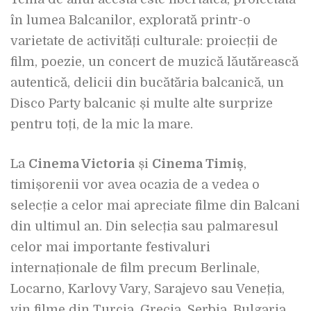
în lumea Balcanilor, explorată printr-o
varietate de activități culturale: proiecții de
film, poezie, un concert de muzică lăutărească
autentică, delicii din bucătăria balcanică, un
Disco Party balcanic și multe alte surprize
pentru toți, de la mic la mare.
La
Cinema Victoria
și
Cinema Timiș
,
timișorenii vor avea ocazia de a vedea o
selecție a celor mai apreciate filme din Balcani
din ultimul an. Din selecția sau palmaresul
celor mai importante festivaluri
internaționale de film precum Berlinale,
Locarno, Karlovy Vary, Sarajevo sau Veneția,
vin filme din Turcia, Grecia, Serbia, Bulgaria,