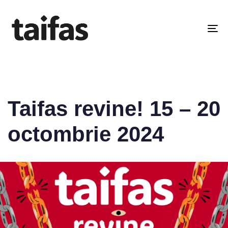
PUBLISHED
IN:
COMUNICAT 2024
To
na
Taifas revine! 15 – 20
octombrie 2024