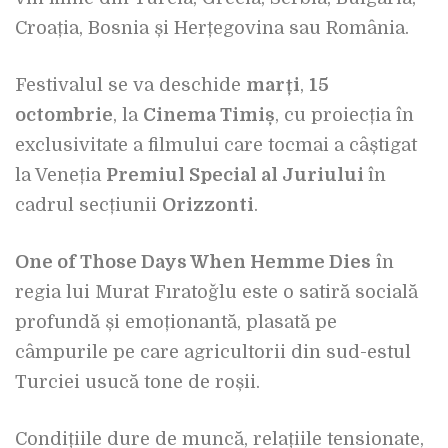
Croația, Bosnia și Herțegovina sau România.
Festivalul se va deschide
marți
,
15
octombrie
, la
Cinema Timiș
, cu proiecția în
exclusivitate a filmului care tocmai a câștigat
la Veneția
Premiul Special al Juriului
în
cadrul secțiunii
Orizzonti
.
One of Those Days When Hemme Dies
în
regia lui
Murat Fıratoğlu
este o satiră socială
profundă și emoționantă, plasată pe
câmpurile pe care agricultorii din sud-estul
Turciei usucă tone de roșii.
Condițiile dure de muncă, relațiile tensionate,