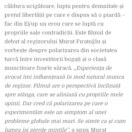
căldura ucigătoare, lupta pentru demnitate și
prețul libertății pe care e dispus să o piardă –
fac din Eÿup un erou care se luptă cu
propriile sale contradicții. Este filmul de
debut al regizorului
Murat Fıratoğlu
și
vorbește despre polarizarea din societatea
turcă între investitorii bogați și o clasă
muncitoare foarte săracă.
„Experiența de
avocat îmi influențează în mod natural munca
de regizor. Filmul are o perspectivă înclinată
spre stânga, care se aliniază cu propriile mele
opinii. Dar cred că polarizarea pe care o
experimentăm este un simptom al unei
probleme globale mai mari. Se simte ca și cum
lumea își pierde mințile”
, a spus Murat