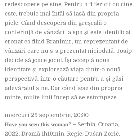
redescopere pe sine. Pentru a fi fericit cu cine
este, trebuie mai întâi să iasă din propria
piele. Când descoperă din greșeală o
conferință de vânzări la spa și este identificat
eronat ca fiind Branimir, un reprezentant de
vânzări care nu s-a prezentat niciodată, Josip
decide să joace jocul. Își acceptă noua
identitate și explorează viața dintr-o nouă
perspectivă, într-o căutare pentru a-și găsi
adevăratul sine. Dar când iese din propria
minte, multe linii încep să se estompeze.
miercuri 25 septembrie, 20:30
𝐇𝐚𝐯𝐞 𝐲𝐨𝐮 𝐬𝐞𝐞𝐧 𝐭𝐡𝐢𝐬 𝐰𝐨𝐦𝐚𝐧? – Serbia, Croația,
2022, Dramă 1h19min, Regie: Dušan Zorić,