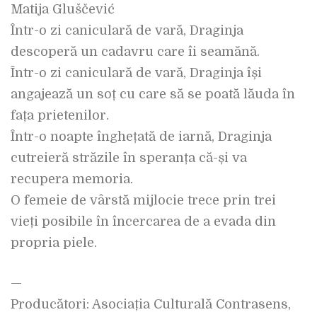
Matija Gluščević
Într-o zi caniculară de vară, Draginja
descoperă un cadavru care îi seamănă.
Într-o zi caniculară de vară, Draginja își
angajează un soț cu care să se poată lăuda în
fața prietenilor.
Într-o noapte înghețată de iarnă, Draginja
cutreieră străzile în speranța că-și va
recupera memoria.
O femeie de vârstă mijlocie trece prin trei
vieți posibile în încercarea de a evada din
propria piele.
—
Producători: Asociația Culturală Contrasens,