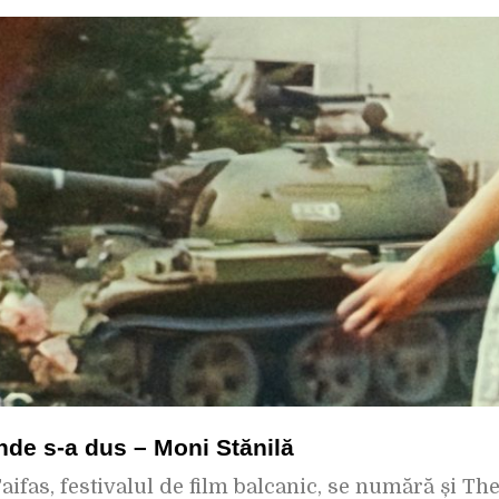
unde s-a dus – Moni Stănilă
Taifas, festivalul de film balcanic, se numără și Th