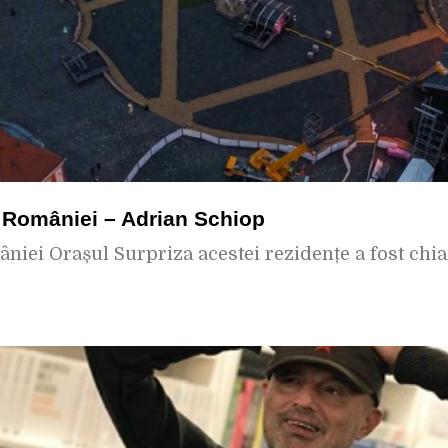
l României – Adrian Schiop
niei Orașul Surpriza acestei rezidențe a fost chiar