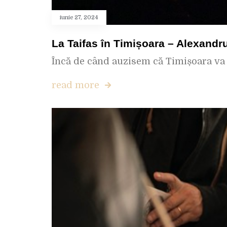
iunie 27, 2024
La Taifas în Timișoara – Alexandr
Încă de când auzisem că Timișoara va 
read more