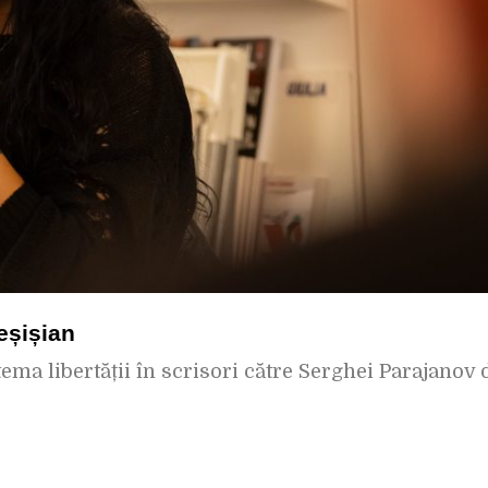
eșișian
tema libertății în scrisori către Serghei Parajanov