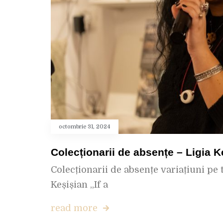
octombrie 31, 2024
Colecționarii de absențe – Ligia K
Colecționarii de absențe variațiuni pe 
Keșișian „If a
read more