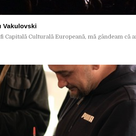
u Vakulovski
fi Capitală Culturală Europeană, mă gândeam că ar