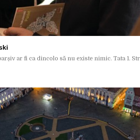
ski
șiv ar fi ca dincolo să nu existe nimic. Tata 1. St