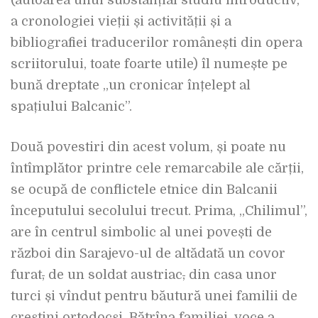
(autoarea unui substanțial studiu introductiv,
a cronologiei vieții și activității și a
bibliografiei traducerilor românești din opera
scriitorului, toate foarte utile) îl numește pe
bună dreptate „un cronicar înțelept al
spațiului Balcanic”.
Două povestiri din acest volum, și poate nu
întîmplător printre cele remarcabile ale cărții,
se ocupă de conflictele etnice din Balcanii
începutului secolului trecut. Prima, „Chilimul”,
are în centrul simbolic al unei povești de
război din Sarajevo-ul de altădată un covor
furat
,
de un soldat austriac
,
din casa unor
turci și vîndut pentru băutură unei familii de
creștini ortodocși. Bătrîna familiei, voce a