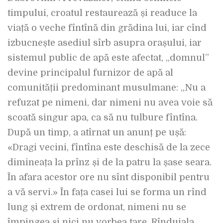
timpului, croatul restaurează și readuce la
viață o veche fîntînă din grădina lui, iar cînd
izbucnește asediul sîrb asupra orașului, iar
sistemul public de apă este afectat, „domnul”
devine principalul furnizor de apă al
comunității predominant musulmane: „Nu a
refuzat pe nimeni, dar nimeni nu avea voie să
scoată singur apa, ca să nu tulbure fîntîna.
După un timp, a atîrnat un anunț pe ușă:
«Dragi vecini, fîntîna este deschisă de la zece
dimineața la prînz și de la patru la șase seara.
În afara acestor ore nu sînt disponibil pentru
a vă servi.» În fața casei lui se forma un rînd
lung și extrem de ordonat, nimeni nu se
împingea și nici nu vorbea tare. Rînduiala