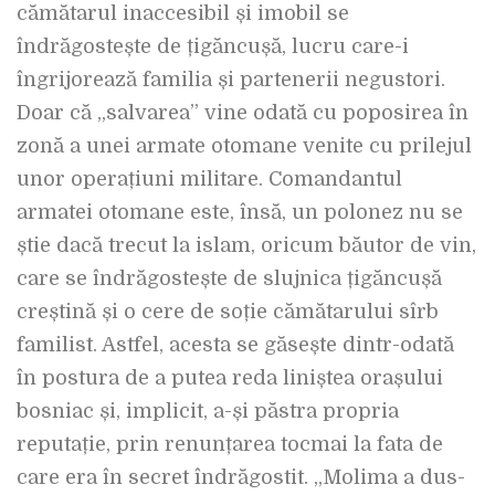
cămătarul inaccesibil și imobil se
îndrăgostește de țigăncușă, lucru care-i
îngrijorează familia și partenerii negustori.
Doar că „salvarea” vine odată cu poposirea în
zonă a unei armate otomane venite cu prilejul
unor operațiuni militare. Comandantul
armatei otomane este, însă, un polonez nu se
știe dacă trecut la islam, oricum băutor de vin,
care se îndrăgostește de slujnica țigăncușă
creștină și o cere de soție cămătarului sîrb
familist. Astfel, acesta se găsește dintr-odată
în postura de a putea reda liniștea orașului
bosniac și, implicit, a-și păstra propria
reputație, prin renunțarea tocmai la fata de
care era în secret îndrăgostit. „Molima a dus-