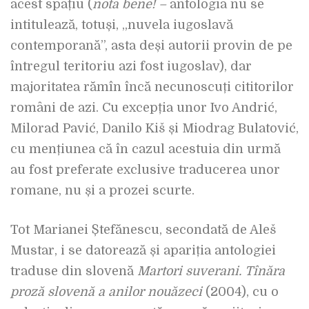
acest spațiu (
nota bene! –
antologia nu se
intitulează, totuși, „nuvela iugoslavă
contemporană”, asta deși autorii provin de pe
întregul teritoriu azi fost iugoslav), dar
majoritatea rămîn încă necunoscuți cititorilor
români de azi. Cu excepția unor Ivo Andrić,
Milorad Pavić, Danilo Kiš și Miodrag Bulatović,
cu mențiunea că în cazul acestuia din urmă
au fost preferate exclusive traducerea unor
romane, nu și a prozei scurte.
Tot Marianei Ștefănescu, secondată de Aleš
Mustar, i se datorează și apariția antologiei
traduse din slovenă
Martori suverani. Tînăra
proză slovenă a anilor
nouăzeci
(2004), cu o