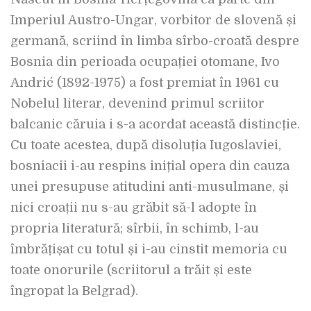
Imperiul Austro-Ungar, vorbitor de slovenă și
germană, scriind în limba sîrbo-croată despre
Bosnia din perioada ocupației otomane, Ivo
Andrić (1892-1975) a fost premiat în 1961 cu
Nobelul literar, devenind primul scriitor
balcanic căruia i s-a acordat această distincție.
Cu toate acestea, după disoluția Iugoslaviei,
bosniacii i-au respins inițial opera din cauza
unei presupuse atitudini anti-musulmane, și
nici croații nu s-au grăbit să-l adopte în
propria literatură; sîrbii, în schimb, l-au
îmbrățișat cu totul și i-au cinstit memoria cu
toate onorurile (scriitorul a trăit și este
îngropat la Belgrad).