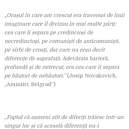
„Orașul în care am crescut era traversat de linii
imaginare care îl divizau în mai multe părți:
cea care îi separa pe credincioși de
necredincioși, pe comuniști de anticomuniști,
pe sîrbi de croați, dar care nu erau decît
diferențe de suprafață. Adevărata barieră,
profundă și de netrecut, era cea care îi separa
pe băutori de nebăutori.”
(Josip Novakovich,
„Amintiri: Belgrad”)
„Faptul că oameni atît de diferiți trăiesc într-un
singur loc și că această diferență nu-i