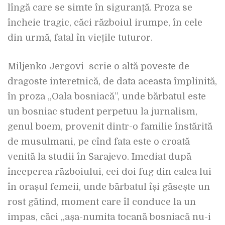
lîngă care se simte în siguranță. Proza se
încheie tragic, căci războiul irumpe, în cele
din urmă, fatal în viețile tuturor.
Miljenko Jergovi scrie o altă poveste de
dragoste interetnică, de data aceasta împlinită,
în proza „Oala bosniacă”, unde bărbatul este
un bosniac student perpetuu la jurnalism,
genul boem, provenit dintr-o familie înstărită
de musulmani, pe cînd fata este o croată
venită la studii în Sarajevo. Imediat după
începerea războiului, cei doi fug din calea lui
în orașul femeii, unde bărbatul își găsește un
rost gătind, moment care îl conduce la un
impas, căci „așa-numita tocană bosniacă nu-i