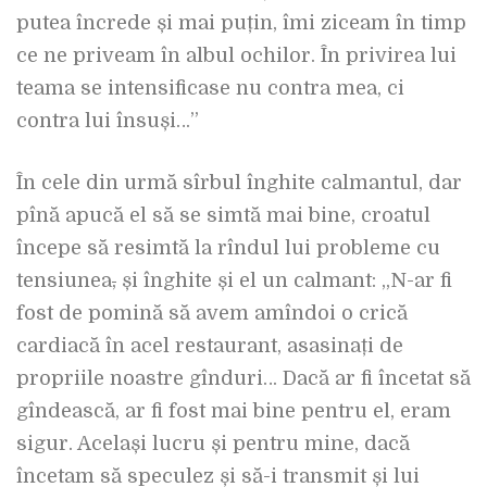
putea încrede și mai puțin, îmi ziceam în timp
ce ne priveam în albul ochilor. În privirea lui
teama se intensificase nu contra mea, ci
contra lui însuși…”
În cele din urmă sîrbul înghite calmantul, dar
pînă apucă el să se simtă mai bine, croatul
începe să resimtă la rîndul lui probleme cu
tensiunea
,
și înghite și el un calmant: „N-ar fi
fost de pomină să avem amîndoi o crică
cardiacă în acel restaurant, asasinați de
propriile noastre gînduri… Dacă ar fi încetat să
gîndească, ar fi fost mai bine pentru el, eram
sigur. Același lucru și pentru mine, dacă
încetam să speculez și să-i transmit și lui