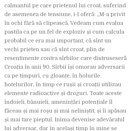
calmantul pe care prietenul lui croat, suferind
de asemenea de tensiune, i-l oferă: „M-a privit
în ochi fără să clipească. Vedeam cum evalua
pastila ca pe un fel de exploziv și cum calcula
probabil ce era mai important, că sînt un
vechi prieten sau că sînt croat, plin de
resentimente contra sîrbilor care distruseseră
Croația în anii `90. Sîrbii își omorau adversarii
ca pe timpuri, cu gloanțe, în holurile
hotelurilor, în timp ce rușii și croații utilizau
elemente radioactive și droguri. Toate aceste
îndoieli, bănuieli, amenințări potențiale îl
făceau și mai roșu și mai neliniștit, și îi apăsau
și mai tare pieptul. Inima devenise adevăratul
lui adversar, dar în același timp în mine se