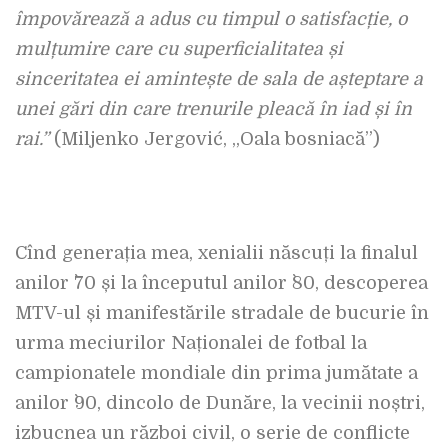
împovărează a adus cu timpul o satisfacție, o
mulțumire care cu superficialitatea și
sinceritatea ei amintește de sala de așteptare a
unei gări din care trenurile pleacă în iad și în
rai.”
(Miljenko Jergović, „Oala bosniacă”)
Cînd generația mea, xenialii născuți la finalul
anilor `70 și la începutul anilor `80, descoperea
MTV-ul și manifestările stradale de bucurie în
urma meciurilor Naționalei de fotbal la
campionatele mondiale din prima jumătate a
anilor `90, dincolo de Dunăre, la vecinii noștri,
izbucnea un război civil, o serie de conflicte