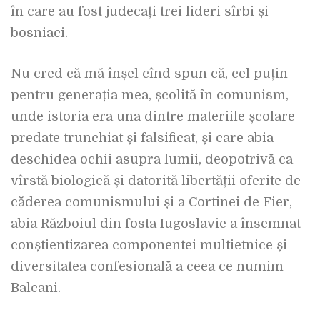
în care au fost judecați trei lideri sîrbi și
bosniaci.
Nu cred că mă înșel cînd spun că, cel puțin
pentru generația mea, școlită în comunism,
unde istoria era una dintre materiile școlare
predate trunchiat și falsificat, și care abia
deschidea ochii asupra lumii, deopotrivă ca
vîrstă biologică și datorită libertății oferite de
căderea comunismului și a Cortinei de Fier,
abia Războiul din fosta Iugoslavie a însemnat
conștientizarea componentei multietnice și
diversitatea confesională a ceea ce numim
Balcani.