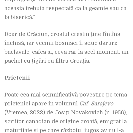
aceasta trebuia respectată ca la geamie sau ca
la biserică.”
Doar de Crăciun, croatul creștin ține fîntîna
închisă, iar vecinii bosniaci îi aduc daruri:
baclavale, cafea și, ceva rar la acel moment, un
pachet cu țigări cu filtru Croația.
Prietenii
Poate cea mai semnificativă povestire pe tema
prieteniei apare în volumul
Caf
Sarajevo
(Vremea, 2022) de Josip Novakovich (n. 1956),
scriitor canadian de origine croată, emigrat la
maturitate și pe care războiul iugoslav nu l-a