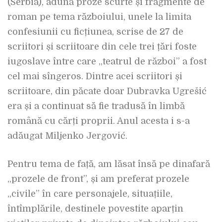
(Serbia), adună proze scurte și fragmente de
roman pe tema războiului, unele la limita
confesiunii cu ficțiunea, scrise de 27 de
scriitori și scriitoare din cele trei țări foste
iugoslave între care „teatrul de război” a fost
cel mai sîngeros. Dintre acei scriitori și
scriitoare, din păcate doar Dubravka Ugrešić
era și a continuat să fie tradusă în limbă
română cu cărți proprii. Anul acesta i s-a
adăugat Miljenko Jergović.
Pentru tema de față, am lăsat însă pe dinafară
„prozele de front”, și am preferat prozele
„civile” în care personajele, situațiile,
întîmplările, destinele povestite aparțin