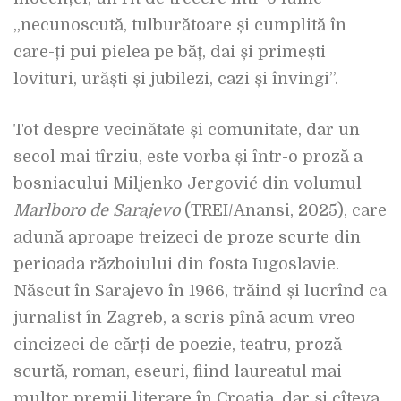
„necunoscută, tulburătoare și cumplită în
care-ți pui pielea pe băț, dai și primești
lovituri, urăști și jubilezi, cazi și învingi”.
Tot despre vecinătate și comunitate, dar un
secol mai tîrziu, este vorba și într-o proză a
bosniacului Miljenko Jergović din volumul
Marlboro de Sarajevo
(TREI/Anansi, 2025), care
adună aproape treizeci de proze scurte din
perioada războiului din fosta Iugoslavie.
Născut în Sarajevo în 1966, trăind și lucrînd ca
jurnalist în Zagreb, a scris pînă acum vreo
cincizeci de cărți de poezie, teatru, proză
scurtă, roman, eseuri, fiind laureatul mai
multor premii literare în Croația, dar și cîteva