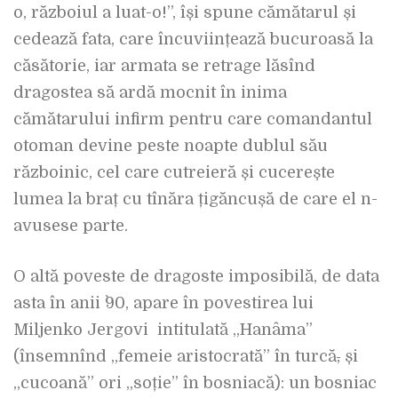
o, războiul a luat-o!”, își spune cămătarul și
cedează fata, care încuviințează bucuroasă la
căsătorie, iar armata se retrage lăsînd
dragostea să ardă mocnit în inima
cămătarului infirm pentru care comandantul
otoman devine peste noapte dublul său
războinic, cel care cutreieră și cucerește
lumea la braț cu tînăra țigăncușă de care el n-
avusese parte.
O altă poveste de dragoste imposibilă, de data
asta în anii `90, apare în povestirea lui
Miljenko Jergovi intitulată „Hanâma”
(însemnînd „femeie aristocrată” în turcă
,
și
„cucoană” ori „soție” în bosniacă): un bosniac