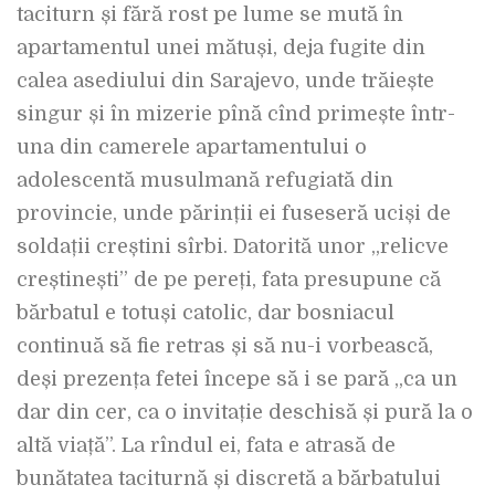
taciturn și fără rost pe lume se mută în
apartamentul unei mătuși, deja fugite din
calea asediului din Sarajevo, unde trăiește
singur și în mizerie pînă cînd primește într-
una din camerele apartamentului o
adolescentă musulmană refugiată din
provincie, unde părinții ei fuseseră uciși de
soldații creștini sîrbi. Datorită unor „relicve
creștinești” de pe pereți, fata presupune că
bărbatul e totuși catolic, dar bosniacul
continuă să fie retras și să nu-i vorbească,
deși prezența fetei începe să i se pară „ca un
dar din cer, ca o invitație deschisă și pură la o
altă viață”. La rîndul ei, fata e atrasă de
bunătatea taciturnă și discretă a bărbatului