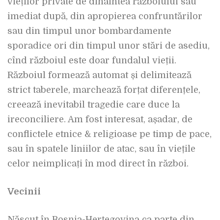
vieților private de dinaintea războiului sau
imediat după, din apropierea confruntărilor
sau din timpul unor bombardamente
sporadice ori din timpul unor stări de asediu,
cînd războiul este doar fundalul vieții.
Războiul formează automat și delimitează
strict taberele, marchează forțat diferențele,
creează inevitabil tragedie care duce la
ireconciliere. Am fost interesat, așadar, de
conflictele etnice & religioase pe timp de pace,
sau în spatele liniilor de atac, sau în viețile
celor neimplicați în mod direct în război.
Vecinii
Născut în Bosnia-Herțegovina ca parte din