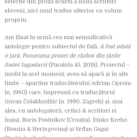
selecție din proza scurtă a nouă scriitori
sloveni, nici unul tradus ulterior cu volum
propriu.
Am lăsat la urmă cea mai semnificativă
antologie pentru subiectul de față:
A fost odată
o țară. Panorama prozei de război din țările
fostei Iugoslavii
(Paralela 45, 2018). Proiectul –
inedit la acel moment, avea să apară și în alte
limbi – aparține traducătorului Adrian Oproiu
(n. 1980) care, împreună cu traducătorul
Goran Čolakhodžić (n. 1990, Zagreb) și, mai
ales, cu antologatorii, critici & scriitori ei
înșiși, Boris Postnikov (Croația), Dinko Kreho
(Bosnia & Herțegovina) și Srđan Gagić