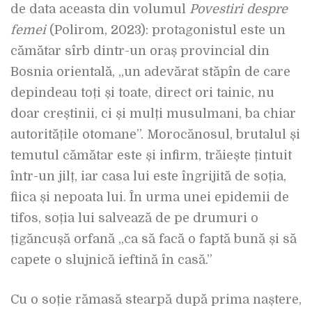
de data aceasta din volumul
Povestiri despre
femei
(Polirom, 2023): protagonistul este un
cămătar sîrb dintr-un oraș provincial din
Bosnia orientală, „un adevărat stăpîn de care
depindeau toți și toate, direct ori tainic, nu
doar creștinii, ci și mulți musulmani, ba chiar
autoritățile otomane”. Morocănosul, brutalul și
temutul cămătar este și infirm, trăiește țintuit
într-un jilț, iar casa lui este îngrijită de soția,
fiica și nepoata lui. În urma unei epidemii de
tifos, soția lui salvează de pe drumuri o
țigăncușă orfană „ca să facă o faptă bună și să
capete o slujnică ieftină în casă.”
Cu o soție rămasă stearpă după prima naștere,