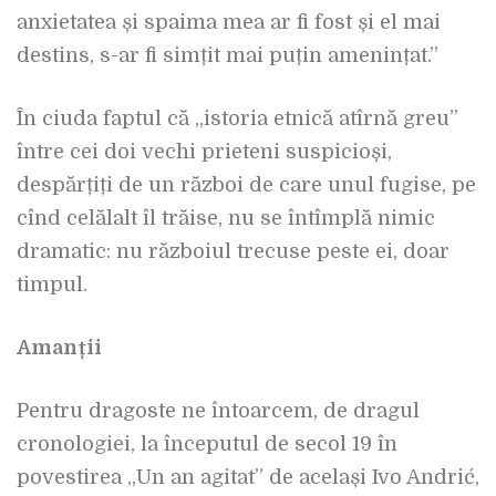
anxietatea și spaima mea ar fi fost și el mai
destins, s-ar fi simțit mai puțin amenințat.”
În ciuda faptul că „istoria etnică atîrnă greu”
între cei doi vechi prieteni suspicioși,
despărțiți de un război de care unul fugise, pe
cînd celălalt îl trăise, nu se întîmplă nimic
dramatic: nu războiul trecuse peste ei, doar
timpul.
Amanții
Pentru dragoste ne întoarcem, de dragul
cronologiei, la începutul de secol 19 în
povestirea „Un an agitat” de același Ivo Andrić,