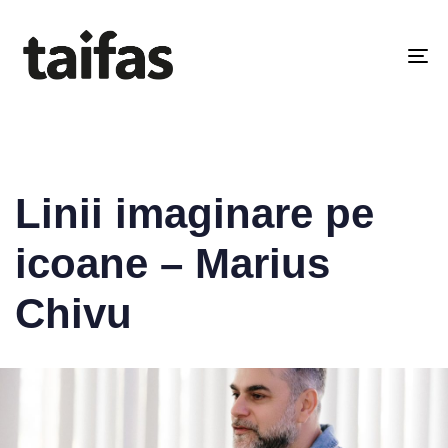
PUBLISHED
IN:
2025
To
na
Linii imaginare pe
icoane – Marius
Chivu