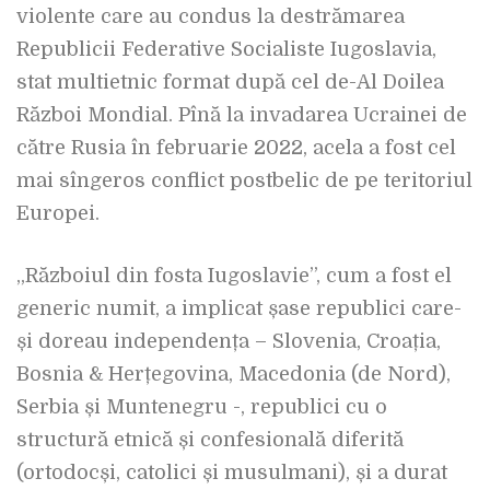
violente care au condus la destrămarea
Republicii Federative Socialiste Iugoslavia,
stat multietnic format după cel de-Al Doilea
Război Mondial. Pînă la invadarea Ucrainei de
către Rusia în februarie 2022, acela a fost cel
mai sîngeros conflict postbelic de pe teritoriul
Europei.
„Războiul din fosta Iugoslavie”, cum a fost el
generic numit, a implicat șase republici care-
și doreau independența – Slovenia, Croația,
Bosnia & Herțegovina, Macedonia (de Nord),
Serbia și Muntenegru -, republici cu o
structură etnică și confesională diferită
(ortodocși, catolici și musulmani), și a durat