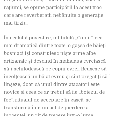
rațiunii, se opune participării la acest troc
care are reverberații nebănuite o generație
mai tîrziu.
În cealaltă povestire, intitulată „Copiii”, cea
mai dramatică dintre toate, o gașcă de băieți
bosniaci își construiesc niște arme albe
artizanale și descind în mahalaua evreiască
să-i schilodească pe copiii evrei. Reușesc să
încolțească un băiat evreu și sînt pregătiți să-l
linșeze, doar că unul dintre atacatori este
novice și ceea ce ar trebui să fie „botezul de
foc”, ritualul de acceptare în gașcă, se
transformă într-un act de pierdere a
inocenței, un rit de trecere într-o lume