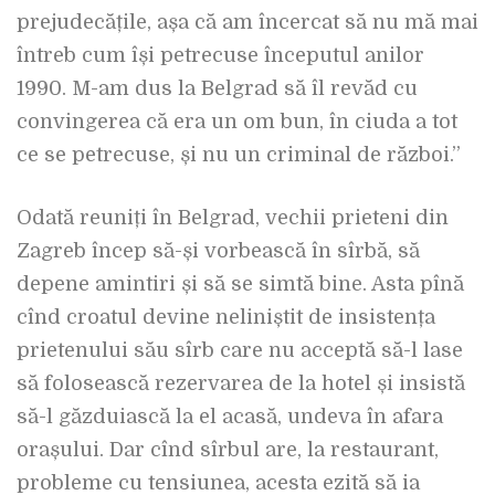
prejudecățile, așa că am încercat să nu mă mai
întreb cum își petrecuse începutul anilor
1990. M-am dus la Belgrad să îl revăd cu
convingerea că era un om bun, în ciuda a tot
ce se petrecuse, și nu un criminal de război.”
Odată reuniți în Belgrad, vechii prieteni din
Zagreb încep să-și vorbească în sîrbă, să
depene amintiri și să se simtă bine. Asta pînă
cînd croatul devine neliniștit de insistența
prietenului său sîrb care nu acceptă să-l lase
să folosească rezervarea de la hotel și insistă
să-l găzduiască la el acasă, undeva în afara
orașului. Dar cînd sîrbul are, la restaurant,
probleme cu tensiunea, acesta ezită să ia