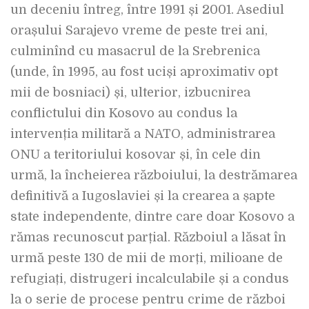
un deceniu întreg, între 1991 și 2001. Asediul
orașului Sarajevo vreme de peste trei ani,
culminînd cu masacrul de la Srebrenica
(unde, în 1995, au fost uciși aproximativ opt
mii de bosniaci) și, ulterior, izbucnirea
conflictului din Kosovo au condus la
intervenția militară a NATO, administrarea
ONU a teritoriului kosovar și, în cele din
urmă, la încheierea războiului, la destrămarea
definitivă a Iugoslaviei și la crearea a șapte
state independente, dintre care doar Kosovo a
rămas recunoscut parțial. Războiul a lăsat în
urmă peste 130 de mii de morți, milioane de
refugiați, distrugeri incalculabile și a condus
la o serie de procese pentru crime de război