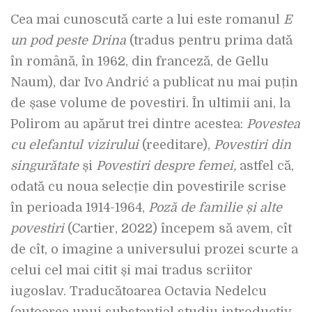
Cea mai cunoscută carte a lui este romanul
E
un pod peste Drina
(tradus pentru prima dată
în română, în 1962, din franceză, de Gellu
Naum), dar Ivo Andrić a publicat nu mai puțin
de șase volume de povestiri. În ultimii ani, la
Polirom au apărut trei dintre acestea:
Povestea
cu elefantul vizirului
(reeditare),
Povestiri din
singurătate
și
Povestiri despre femei,
astfel că,
odată cu noua selecție din povestirile scrise
în perioada 1914-1964,
Poză de familie și alte
povestiri
(Cartier, 2022) începem să avem, cît
de cît, o imagine a universului prozei scurte a
celui cel mai citit și mai tradus scriitor
iugoslav. Traducătoarea Octavia Nedelcu