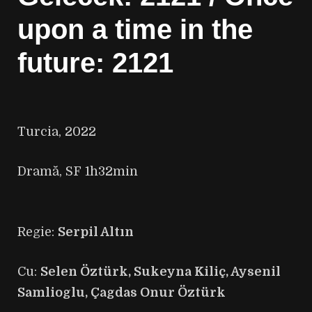
upon a time in the
future: 2121
Turcia, 2022
Dramă, SF 1h32min
Regie:
Serpil Altın
Cu:
Selen Öztürk, Sukeyna Kiliç, Aysenil
Samlioglu, Çagdas Onur Öztürk