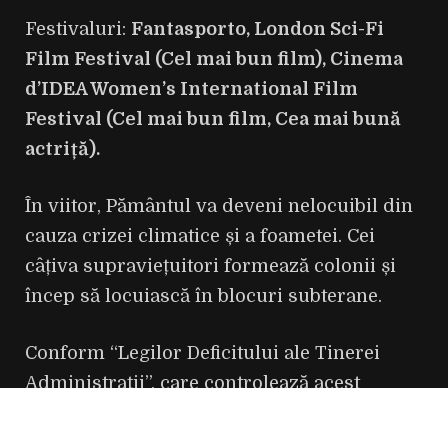
Festivaluri:
Fantasporto, London Sci-Fi
Film Festival (Cel mai bun film), Cinema
d’IDEA Women’s International Film
Festival (Cel mai bun film, Cea mai bună
actriță).
În viitor, Pământul va deveni nelocuibil din
cauza crizei climatice și a foametei. Cei
câțiva supraviețuitori formează colonii și
încep să locuiască în blocuri subterane.
Conform “Legilor Deficitului ale Tinerei
Administrații”, care controlează acest
sistem, generațiile vechi trebuie să fie
sacrificate în schimbul generațiilor tinere.