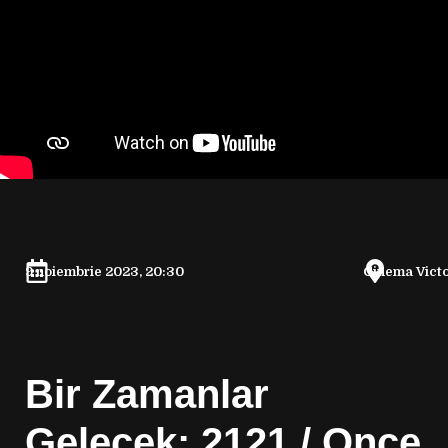
9 noiembrie 2023, 20:30
Cinema Victo
Bir Zamanlar
Gelecek: 2121 / Once