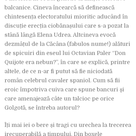
balcanice.
Cineva încearcă să definească
chintesența electoratului mioritic aducând în
discuție erecția ciobănașului care s-a pozat la
stână lângă Elena Udrea. Altcineva evocă
dezmâțul de la Căcâna (fabulos nume!) alături
de spicuiri din eseul lui Octavian Paler “Don
Quijote era nebun?”, în care se explică, printre
altele, de ce n-ar fi putut să fie niciodată
român celebrul cavaler spaniol. Cum să fii
eroic împotriva cuiva care spune bancuri şi
care amenajează câte un talcioc pe orice
Golgotă, se întreba autorul?
Îți mai iei o bere și tragi cu urechea la trecerea
irecuperabilă a timpului. Din boxele