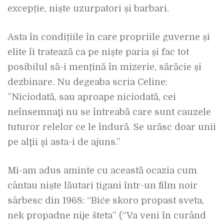
excepție, niște uzurpatori și barbari.
Asta în condițiile în care propriile guverne și
elite îi tratează ca pe niște paria și fac tot
posibilul să-i mențină în mizerie, sărăcie și
dezbinare. Nu degeaba scria Celine:
”Niciodată, sau aproape niciodată, cei
neînsemnaţi nu se întreabă care sunt cauzele
tuturor relelor ce le îndură. Se urăsc doar unii
pe alţii şi asta-i de ajuns.”
Mi-am adus aminte cu această ocazia cum
cântau niște lăutari țigani într-un film noir
sârbesc din 1968: “Biće skoro propast sveta,
nek propadne nije šteta” (“Va veni în curând