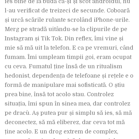
ies bine de la budă că-și și scot androidul, nu
l-au verificat de treizeci de secunde. Coboară
și urcă scările rulante scrolând iPhone-urile.
Merg pe stradă uitându-se la clipurile de pe
Instagram și Tik Tok. Din reflex, îmi vine și
mie să mă uit la telefon. E ca pe vremuri, când
fumam. Îmi umpleam timpii goi, eram ocupat
cu ceva. Fumatul ține însă de un ritualism
hedonist, dependența de telefoane și rețele e o
formă de manipulare mai sofisticată. O știu
prea bine, însă tot acolo stau. Controlez
situația, îmi spun în sinea mea, dar controlez
pe dracu`. Aș putea pur și simplu să ies, să mă
deconectez, să mă eliberez, dar ceva tot mă
ține acolo. E un drog extrem de complex,