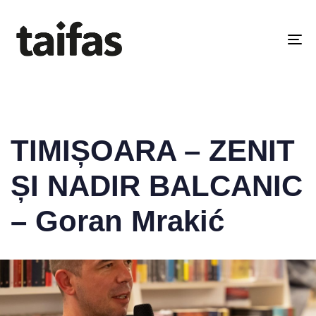
PUBLISHED
IN:
2024
To
na
TIMIȘOARA – ZENIT
ȘI NADIR BALCANIC
– Goran Mrakić