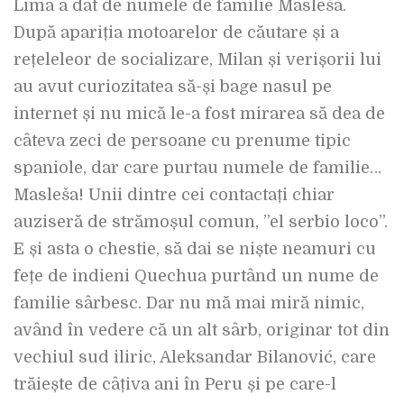
Lima a dat de numele de familie Masleša.
După apariția motoarelor de căutare și a
rețeleleor de socializare, Milan și verișorii lui
au avut curiozitatea să-și bage nasul pe
internet și nu mică le-a fost mirarea să dea de
câteva zeci de persoane cu prenume tipic
spaniole, dar care purtau numele de familie…
Masleša! Unii dintre cei contactați chiar
auziseră de strămoșul comun, ”el serbio loco”.
E și asta o chestie, să dai se niște neamuri cu
fețe de indieni Quechua purtând un nume de
familie sârbesc. Dar nu mă mai miră nimic,
având în vedere că un alt sârb, originar tot din
vechiul sud iliric, Aleksandar Bilanović, care
trăiește de câțiva ani în Peru și pe care-l