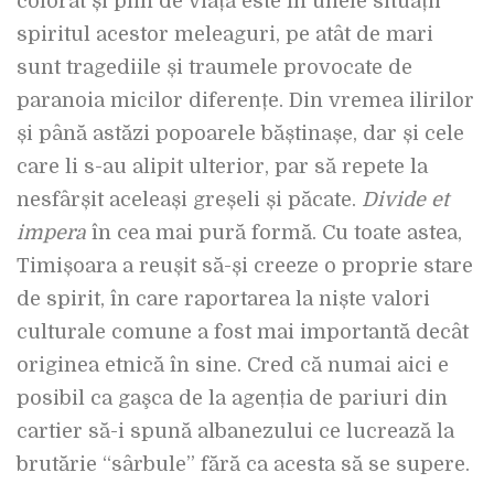
colorat și plin de viață este în unele situații
spiritul acestor meleaguri, pe atât de mari
sunt tragediile și traumele provocate de
paranoia micilor diferențe. Din vremea ilirilor
și până astăzi popoarele băștinașe, dar și cele
care li s-au alipit ulterior, par să repete la
nesfârșit aceleași greșeli și păcate.
Divide et
impera
în cea mai pură formă. Cu toate astea,
Timișoara a reușit să-și creeze o proprie stare
de spirit, în care raportarea la niște valori
culturale comune a fost mai importantă decât
originea etnică în sine. Cred că numai aici e
posibil ca gaşca de la agenția de pariuri din
cartier să-i spună albanezului ce lucrează la
brutărie “sârbule” fără ca acesta să se supere.