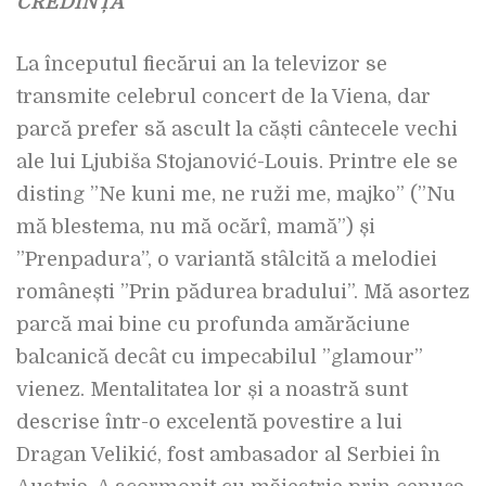
CREDINȚĂ
La începutul fiecărui an la televizor se
transmite celebrul concert de la Viena, dar
parcă prefer să ascult la căști cântecele vechi
ale lui Ljubiša Stojanović-Louis. Printre ele se
disting ”Ne kuni me, ne ruži me, majko” (”Nu
mă blestema, nu mă ocărî, mamă”) și
”Prenpadura”, o variantă stâlcită a melodiei
românești ”Prin pădurea bradului”. Mă asortez
parcă mai bine cu profunda amărăciune
balcanică decât cu impecabilul ”glamour”
vienez. Mentalitatea lor și a noastră sunt
descrise într-o excelentă povestire a lui
Dragan Velikić, fost ambasador al Serbiei în