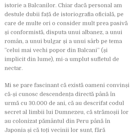
istorie a Balcanilor. Chiar dacă personal am
destule dubii față de istoriografia oficială, pe
care de multe ori o consider mult prea pasivă
și conformistă, disputa unui albanez, a unui
român, a unui bulgar și a unui sârb pe tema
”celui mai vechi popor din Balcani” (și
implicit din lume), mi-a umplut sufletul de
nectar.
Mi se pare fascinant că există oameni convinși
că-și cunosc descendența directă până în
urmă cu 30.000 de ani, că au descrifat codul
secret al limbii lui Dumnezeu, că strămoșii lor
au colonizat pământul din Peru până în
Japonia și că toți vecinii lor sunt, fără