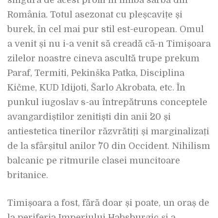
singura de acest profil în limba sârbă din
România. Totul asezonat cu pleșcavițe și
burek, în cel mai pur stil est-european. Omul
a venit și nu i-a venit să creadă că-n Timișoara
zilelor noastre cineva ascultă trupe prekum
Paraf, Termiti, Pekinška Patka, Disciplina
Kičme, KUD Idijoti, Šarlo Akrobata, etc. În
punkul iugoslav s-au întrepătruns conceptele
avangardiștilor zenitiști din anii `20 și
antiestetica tinerilor răzvrătiți și marginalizați
de la sfârșitul anilor `70 din Occident. Nihilism
balcanic pe ritmurile clasei muncitoare
britanice.
Timișoara a fost, fără doar și poate, un oraș de
la periferia Imperiului Habsburgic și a