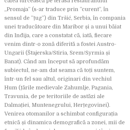
cafea turcească pe terasa restauranului
„Promaja” (s-ar traduce prin ”curent”, în
sensul de ”țug”) din Tršić, Serbia, în compania
unei traducătoare din Maribor și a unui băiat
din Inđija, care a constatat că, iată, fiecare
venim dintr-o zonă diferită a fostei Austro-
Ungarii (Štajerska/Stiria, Srem/Syrmia și
Banat). Când am început să aprofundăm
subiectul, ne-am dat seama că toți suntem,
într-un fel sau altul, originari din vechiul
Hum (țările medievale Zahumlje, Pagania,
Travunia, de pe teritoriile de astăzi ale
Dalmației, Muntenegrului, Herțegovinei).
Venirea otomanilor a schimbat configurația
etnică și dinamica demografică a zonei, mii de