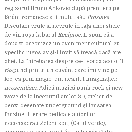
regizorul Bruno Anković după premiera pe
tărâm românesc a filmului său
Proslava.
Discutăm vrute și nevrute în fața unei sticle
de vin roșu la barul
Reciproc.
Îi spun că a
doua zi organizez un eveniment cultural cu
specific iugoslav și-l invit să treacă dacă are
chef. La întrebarea despre ce-i vorba acolo, îi
răspund printr-un cuvânt care îmi vine pe
loc, ca prin magie, din neantul imaginației:
neozenitism.
Adică muzică punk-rock și new
wave de la începutul anilor `80, atelier de
benzi desenate underground și lansarea
fanzinei literare dedicate autorilor
neconsacrați Zeleni konj (Calul verde),