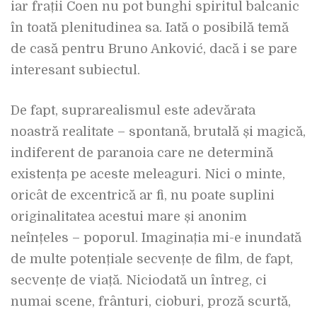
iar frații Coen nu pot bunghi spiritul balcanic
în toată plenitudinea sa. Iată o posibilă temă
de casă pentru Bruno Anković, dacă i se pare
interesant subiectul.
De fapt, suprarealismul este adevărata
noastră realitate – spontană, brutală și magică,
indiferent de paranoia care ne determină
existența pe aceste meleaguri. Nici o minte,
oricât de excentrică ar fi, nu poate suplini
originalitatea acestui mare și anonim
neînțeles – poporul. Imaginația mi-e inundată
de multe potențiale secvențe de film, de fapt,
secvențe de viață. Niciodată un întreg, ci
numai scene, frânturi, cioburi, proză scurtă,