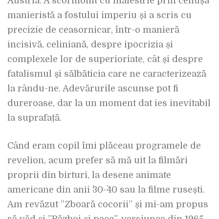
Austria. A scormonit cu măiestrie prin cenușa
manieristă a fostului imperiu și a scris cu
precizie de ceasornicar, într-o manieră
incisivă, celiniană, despre ipocrizia și
complexele lor de superioriate, cât și despre
fatalismul și sălbăticia care ne caracterizează
la rându-ne. Adevărurile ascunse pot fi
dureroase, dar la un moment dat ies inevitabil
la suprafață.
Când eram copil îmi plăceau programele de
revelion, acum prefer să mă uit la filmări
proprii din birturi, la desene animate
americane din anii `30-`40 sau la filme rusești.
Am revăzut ”Zboară cocorii” și mi-am propus