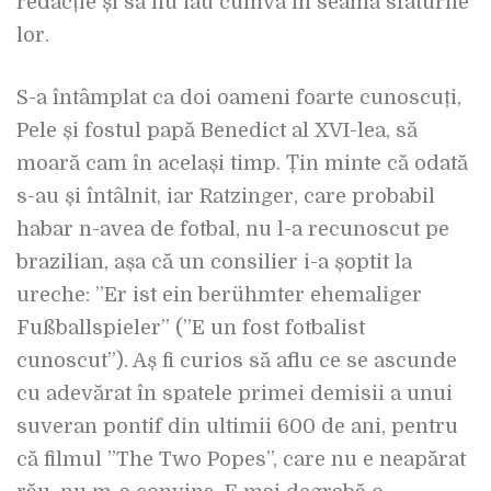
redacție și să nu iau cumva în seamă sfaturile
lor.
S-a întâmplat ca doi oameni foarte cunoscuți,
Pele și fostul papă Benedict al XVI-lea, să
moară cam în același timp. Țin minte că odată
s-au și întâlnit, iar Ratzinger, care probabil
habar n-avea de fotbal, nu l-a recunoscut pe
brazilian, așa că un consilier i-a șoptit la
ureche: ”Er ist ein berühmter ehemaliger
Fußballspieler” (”E un fost fotbalist
cunoscut”). Aș fi curios să aflu ce se ascunde
cu adevărat în spatele primei demisii a unui
suveran pontif din ultimii 600 de ani, pentru
că filmul ”The Two Popes”, care nu e neapărat