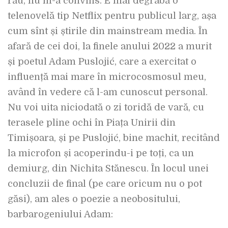
rău, nu m-a convins. E mai degrabă o
telenovelă tip Netflix pentru publicul larg, așa
cum sînt și știrile din mainstream media. În
afară de cei doi, la finele anului 2022 a murit
și poetul Adam Puslojić, care a exercitat o
influență mai mare în microcosmosul meu,
având în vedere că l-am cunoscut personal.
Nu voi uita niciodată o zi toridă de vară, cu
terasele pline ochi în Piața Unirii din
Timișoara, și pe Puslojić, bine machit, recitând
la microfon și acoperindu-i pe toți, ca un
demiurg, din Nichita Stănescu. În locul unei
concluzii de final (pe care oricum nu o pot
găsi), am ales o poezie a neobositului,
barbarogeniului Adam: