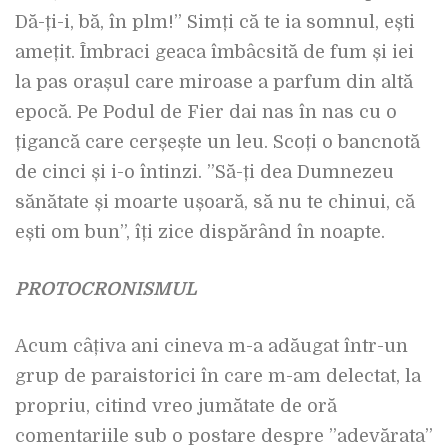
Dă-ți-i, bă, în plm!” Simți că te ia somnul, ești
amețit. Îmbraci geaca îmbâcsită de fum și iei
la pas orașul care miroase a parfum din altă
epocă. Pe Podul de Fier dai nas în nas cu o
țigancă care cerșește un leu. Scoți o bancnotă
de cinci și i-o întinzi. ”Să-ți dea Dumnezeu
sănătate și moarte ușoară, să nu te chinui, că
ești om bun”, îți zice dispărând în noapte.
PROTOCRONISMUL
Acum câțiva ani cineva m-a adăugat într-un
grup de paraistorici în care m-am delectat, la
propriu, citind vreo jumătate de oră
comentariile sub o postare despre ”adevărata”