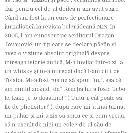
să văd și ”Război și pace”, versiunea din 1965,
dar pentru cel de-al doilea n-am avut stare.
Când am fost la un curs de perfecționare
jurnalistică la revista belgrădeană NIN, în
2005, l-am cunoscut pe scriitorul Dragan
Jovanović, un tip care se declara păgân și
avea o viziune absolut originală despre
întreaga istorie antică. M-a invitat într-o zi la
un whisky și m-a întrebat dacă l-am citit pe
Tolstoi. Mi-a fost rușine să spun ”nu”, așa că
am mințit zicând ”da”. Reacția lui a fost: ”Jebo
te, kako je to dosadno!” (”Futu-i, cât poate să
fie de plictisitor!”), după care mi-a mai turnat
un pahar și mi-a zis să scriu ce și cum vreau,
să n-ascult de nici un coleg de-al său de