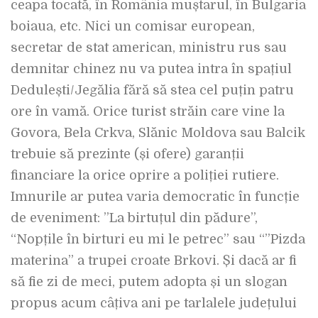
ceapa tocată, în România muștarul, în Bulgaria
boiaua, etc. Nici un comisar european,
secretar de stat american, ministru rus sau
demnitar chinez nu va putea intra în spațiul
Dedulești/Jegălia fără să stea cel puțin patru
ore în vamă. Orice turist străin care vine la
Govora, Bela Crkva, Slănic Moldova sau Balcik
trebuie să prezinte (și ofere) garanții
financiare la orice oprire a poliției rutiere.
Imnurile ar putea varia democratic în funcție
de eveniment: ”La birtuțul din pădure”,
“Nopțile în birturi eu mi le petrec” sau “”Pizda
materina” a trupei croate Brkovi. Și dacă ar fi
să fie zi de meci, putem adopta și un slogan
propus acum câțiva ani pe tarlalele județului