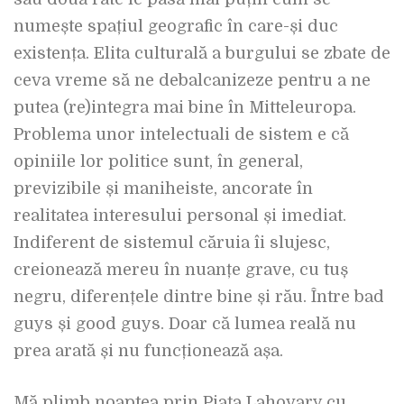
numește spațiul geografic în care-și duc
existența. Elita culturală a burgului se zbate de
ceva vreme să ne debalcanizeze pentru a ne
putea (re)integra mai bine în Mitteleuropa.
Problema unor intelectuali de sistem e că
opiniile lor politice sunt, în general,
previzibile și maniheiste, ancorate în
realitatea interesului personal și imediat.
Indiferent de sistemul căruia îi slujesc,
creionează mereu în nuanțe grave, cu tuș
negru, diferențele dintre bine și rău. Între bad
guys și good guys. Doar că lumea reală nu
prea arată și nu funcționează așa.
Mă plimb noaptea prin Piața Lahovary cu