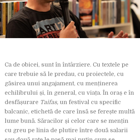
Ca de obicei, sunt în întârziere. Cu textele pe
care trebuie să le predau, cu proiectele, cu
găsirea unui angajament, cu menținerea
echilibrului și, în general, cu viața. În oraș e în
desfășurare
Taifas,
un festival cu specific
balcanic, etichetă de care însă se ferește multă
lume bună. Săracilor și celor care se mențin
cu greu pe linia de plutire între două salarii
sau două rate le pasă mai puțin cum se