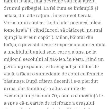
familii luând, mai devreme sau mai târziu,
drumul pribegiei. La fel cum se întâmplă și
astăzi, din alte rațiuni, în era neoliberală.
Vorba unui cântec, “kada lutat počmeš, nikad
tome kraja” (”când începi să rătăcești, nu mai
ajungi la vreun capăt”). Milan, băiatul din
Inđija, a povestit despre experiența incredibilă
a unchiului bunicii sale, care a ajuns, pe la
mijlocul secolului al XIX-lea, în Peru. Fiind un
personaj expansiv, extravagant și iubitor de
viață, a făcut o sumedenie de copii cu femeile
băștinașe. După câteva decenii i s-a pierdut
urma, dar familia și-a adus aminte de
existența lui prin anii `70, când o cunoștință le-
a spus că-n cartea de telefoane a orașului