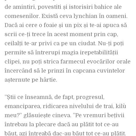
de amintiri, povestiti și istorisiri bahice ale
comesenilor. Există ceva lynchian în oameni.
Dacă ai cere o foaie și un pix și te-ai apuca să
scrii ce-ți trece în acest moment prin cap,
ceilalți te-ar privi ca pe un ciudat. Nu-ți poți
permite să întrerupi magia irepetabilității
clipei, nu poți strica farmecul evocărilor orale
încercând să le prinzi în capcana cuvintelor
așternute pe hârtie.
”Știi ce înseamnă, de fapt, progresul,
emanciparea, ridicarea nivelului de trai, kilu`
meu?” glăsuiește cineva. ”Pe vremuri bețivii
întrebau la plecare dacă au plătit tot ce-au
băut, azi întreabă dac-au băut tot ce-au plătit.