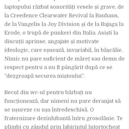
laptopului răzbat sonorități vesele și grave, de
la Creedence Clearwater Revival la Bauhaus,
de la Vangelis la Joy Division și de la Bajaga la
Erode, o trupă de punkeri din Italia. Asiști la
discuții aprinse, angajate și motivate
ideologic, care eșuează, invariabil, în bășcălie.
Nimic nu pare suficient de măreț sau demn de
respect pentru a nu fi pângărit după ce se
”dezgroapă securea miștoului”.
Becul din wc-ul pentru bărbați nu
funcționează, dar nimeni nu pare deranjat să
se ușureze cu ușa întredeschisă. O
fraternizare dezinhibantă întru grosolănie. Te
plimbi cu gândul prin labirintul întortocheat