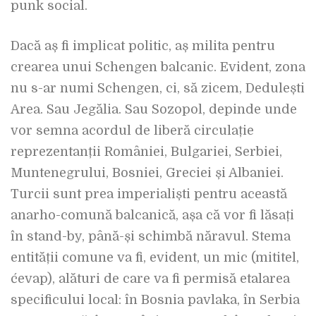
punk social.
Dacă aș fi implicat politic, aș milita pentru
crearea unui Schengen balcanic. Evident, zona
nu s-ar numi Schengen, ci, să zicem, Dedulești
Area. Sau Jegălia. Sau Sozopol, depinde unde
vor semna acordul de liberă circulație
reprezentanții României, Bulgariei, Serbiei,
Muntenegrului, Bosniei, Greciei și Albaniei.
Turcii sunt prea imperialiști pentru această
anarho-comună balcanică, așa că vor fi lăsați
în stand-by, până-și schimbă năravul. Stema
entității comune va fi, evident, un mic (mititel,
ćevap), alături de care va fi permisă etalarea
specificului local: în Bosnia pavlaka, în Serbia