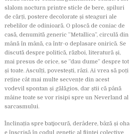
slalom nocturn printre sticle de bere, șpiluri
de cărți, postere decolorate și steaguri ale
rebelilor de odinioară. O ploscă de coniac de
casă, denumită generic ”Metallica”, circulă din
mână în mână, ca într-o deplasare onirică. Se
discută despre politică, război, literatură și,
mai presus de orice, se ”dau dume” despre tot
și toate. Asculți, povestești, râzi. Ai vrea să poți
reține cât mai multe secvențe din acest
vodevil spontan și gălăgios, dar știi că până
mâine toate se vor risipi spre un Neverland al
sarcasmului.
Înclinația spre batjocură, derâdere, bâză și oha
e înscrisă în codul genetic al ființei colective