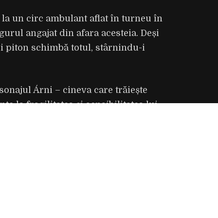
fon: 0771.144.899
la un circ ambulant aflat în turneu în
urul angajat din afara acesteia. Deși
l: contact@taifasfestival.ro
ui piton schimbă totul, stârnindu-i
6 Taifas Festival. O soluție
zeroweb.ro
sonajul Árni – cineva care trăiește
 la fragilitatea și sensibilitatea lui.
ca pe un personaj care, deși
și de a rezista. Pentru mine, filmul
tcineva și cum găsești o formă de
 Vermes, regizoare
e College Cinema la Festivalul